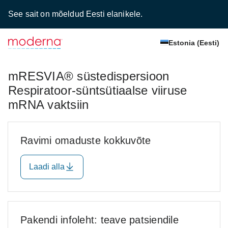
See sait on mõeldud Eesti elanikele.
Estonia (Eesti)
mRESVIA® süstedispersioon
Respiratoor-süntsütiaalse viiruse
mRNA vaktsiin
Ravimi omaduste kokkuvõte
Laadi alla
Pakendi infoleht: teave patsiendile